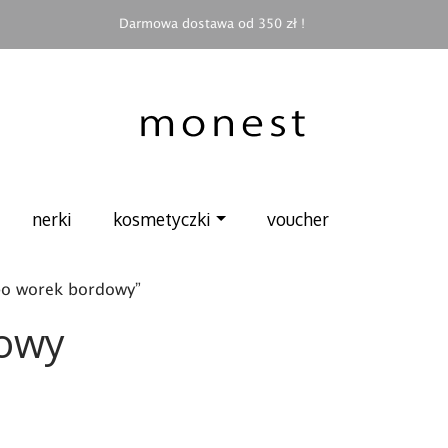
Darmowa dostawa od 350 zł !
nerki
kosmetyczki
voucher
bo worek bordowy”
dowy