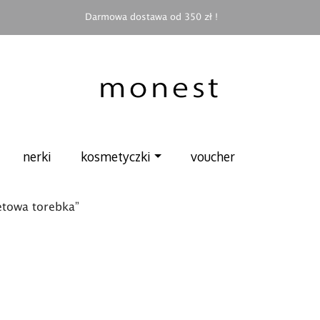
Darmowa dostawa od 350 zł !
nerki
kosmetyczki
voucher
etowa torebka”
 można wybrać na stronie produktu