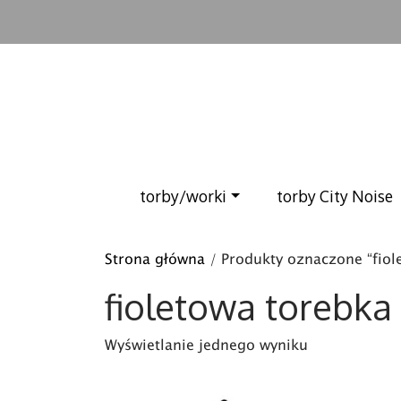
torby/worki
torby City Noise
Strona główna
/ Produkty oznaczone “fiol
fioletowa torebka
Wyświetlanie jednego wyniku
Ten produkt ma wiele wariantów. Opcje