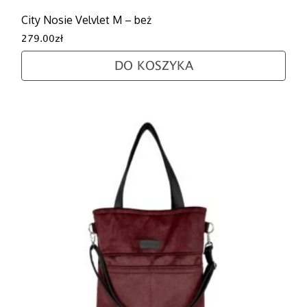
City Nosie Velvlet M – beż
279.00
zł
DO KOSZYKA
Ten produkt ma wiele wariantów. Opcje można wybra