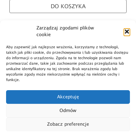
DO KOSZYKA
Zarządzaj zgodami plików
1
2
3
4
…
6
7
8
→
cookie
Aby zapewnić jak najlepsze wrażenia, korzystamy z technologii,
takich jak pliki cookie, do przechowywania i/lub uzyskiwania dostępu
do informacji o urządzeniu. Zgoda na te technologie pozwoli nam
przetwarzać dane, takie jak zachowanie podczas przeglądania lub
unikalne identyfikatory na tej stronie. Brak wyrażenia zgody lub
Dostawa i płatność
wycofanie zgody może niekorzystnie wpłynąć na niektóre cechy i
funkcje.
O marce
Polityka prywatności
Akceptuję
Regulamin
Polityka plików cookies
Odmów
Dane firmy
Zwroty
Zobacz preferencje