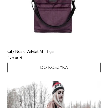
City Nosie Velvlet M – figa
279.00
zł
DO KOSZYKA
Ten produkt ma wiele wariantów. Opcje można wybra