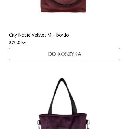
City Nosie Velvlet M – bordo
279.00
zł
DO KOSZYKA
Ten produkt ma wiele wariantów. Opcje można wybra