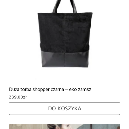
Duża torba shopper czarna – eko zamsz
239.00
zł
DO KOSZYKA
Ten produkt ma wiele wariantów. Opcje można wybra