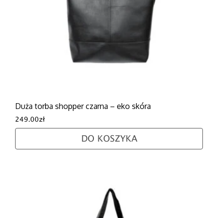
Duża torba shopper czarna – eko skóra
249.00
zł
DO KOSZYKA
Ten produkt ma wiele wariantów. Opcje można wybra