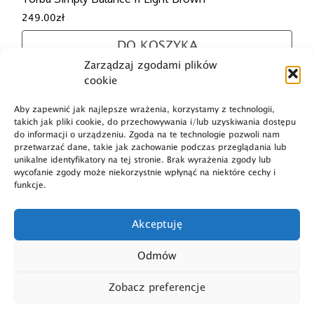
249.00
zł
DO KOSZYKA
Zarządzaj zgodami plików
cookie
Aby zapewnić jak najlepsze wrażenia, korzystamy z technologii,
takich jak pliki cookie, do przechowywania i/lub uzyskiwania dostępu
do informacji o urządzeniu. Zgoda na te technologie pozwoli nam
przetwarzać dane, takie jak zachowanie podczas przeglądania lub
unikalne identyfikatory na tej stronie. Brak wyrażenia zgody lub
Dostawa i płatność
wycofanie zgody może niekorzystnie wpłynąć na niektóre cechy i
funkcje.
O marce
Polityka prywatności
Akceptuję
Regulamin
Polityka plików cookies
Odmów
Dane firmy
Zwroty
Zobacz preferencje