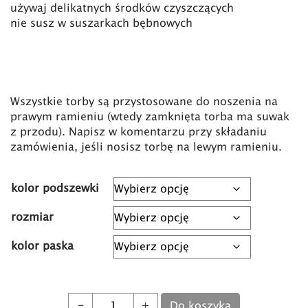
używaj delikatnych środków czyszczących
nie susz w suszarkach bębnowych
Wszystkie torby są przystosowane do noszenia na
prawym ramieniu (wtedy zamknięta torba ma suwak
z przodu). Napisz w komentarzu przy składaniu
zamówienia, jeśli nosisz torbę na lewym ramieniu.
kolor podszewki
rozmiar
kolor paska
Torba City Noise Mocha Mousse quantity
Do koszyka