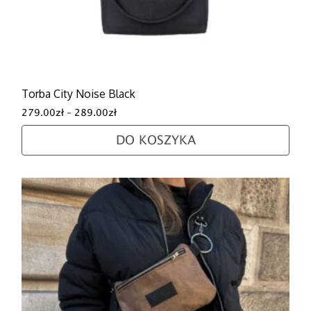
Torba City Noise Black
Zakres cen: od 279.00zł do 289.00zł
279.00
zł
–
289.00
zł
DO KOSZYKA