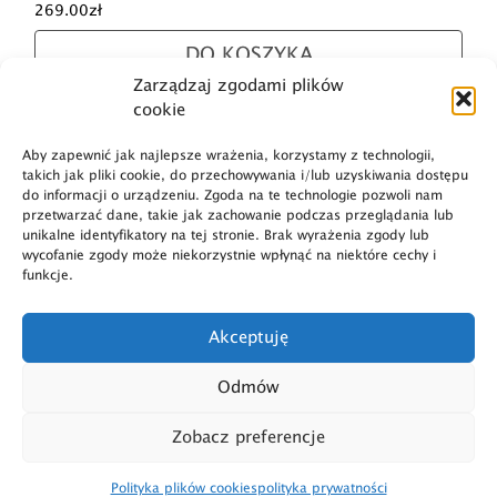
269.00
zł
DO KOSZYKA
Zarządzaj zgodami plików
cookie
Aby zapewnić jak najlepsze wrażenia, korzystamy z technologii,
takich jak pliki cookie, do przechowywania i/lub uzyskiwania dostępu
do informacji o urządzeniu. Zgoda na te technologie pozwoli nam
przetwarzać dane, takie jak zachowanie podczas przeglądania lub
unikalne identyfikatory na tej stronie. Brak wyrażenia zgody lub
Dostawa i płatność
wycofanie zgody może niekorzystnie wpłynąć na niektóre cechy i
funkcje.
O marce
Polityka prywatności
Akceptuję
Regulamin
Polityka plików cookies
Odmów
Dane firmy
Zwroty
Zobacz preferencje
Polityka plików cookies
polityka prywatności