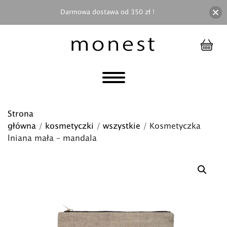
Darmowa dostawa od 350 zł !
Strona
główna
/
kosmetyczki
/
wszystkie
/ Kosmetyczka
lniana mała – mandala