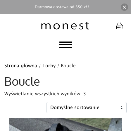
Darmowa dostawa od 350 zł !
Strona główna
/
Torby
/ Boucle
Boucle
Wyświetlanie wszystkich wyników: 3
Ten produkt ma wiele wariantów. Opcje można wybra