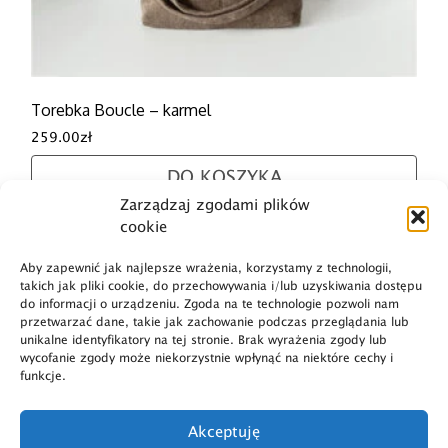
Torebka Boucle – karmel
259.00
zł
DO KOSZYKA
Zarządzaj zgodami plików
cookie
Aby zapewnić jak najlepsze wrażenia, korzystamy z technologii,
takich jak pliki cookie, do przechowywania i/lub uzyskiwania dostępu
do informacji o urządzeniu. Zgoda na te technologie pozwoli nam
przetwarzać dane, takie jak zachowanie podczas przeglądania lub
unikalne identyfikatory na tej stronie. Brak wyrażenia zgody lub
Dostawa i płatność
wycofanie zgody może niekorzystnie wpłynąć na niektóre cechy i
funkcje.
O marce
Polityka prywatności
Akceptuję
Regulamin