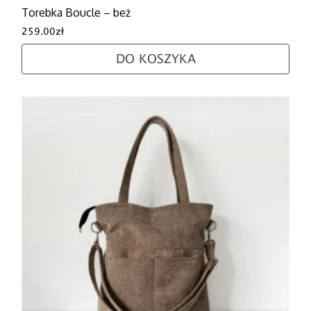
Torebka Boucle – beż
259.00
zł
DO KOSZYKA
Ten produkt ma wiele wariantów. Opcje można wybra